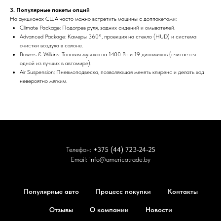
3. Популярные пакеты опций
На аукционах США часто можно встретить машины с доппакетами:
Climate Package: Подогрев руля, задних сидений и омывателей.
Advanced Package: Камеры 360°, проекция на стекло (HUD) и система
очистки воздуха в салоне.
Bowers & Wilkins: Топовая музыка на 1400 Вт и 19 динамиков (считается
одной из лучших в автомире).
Air Suspension: Пневмоподвеска, позволяющая менять клиренс и делать ход
невероятно мягким.
Телефон:
+375 (44) 723-24-25
Email:
info@americatrade.by
Популярные авто
Процесс покупки
Контакты
Отзывы
О компании
Новости