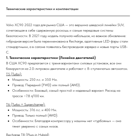
Технические характеристики и комплектации
Volvo XC90 2022 года для рынка США — это вершина шведской линейки SUV,
сочетающая в себе сдержанную роскошь и самые передовые системы
безопасности. В 2021 году модель получила небольшое, но важное обновление:
гибридная версия была переименована в Recharge, адаптивные LED-фары стали
стандартными, а в салоне появилась беспроводная зарядка и новые порты USB-
C.
1. Технические характеристики (Линейка двигателей)
В США XC90 предлагается с тремя вариантами силовых установок, все они
базируются на 2.0-литровом двигателе и работают с 8-ступенчатым автоматом.
T5 (Turbo):
Мощность: 250 л.с. и 350 Нм.
Привод: Передний (FWD) или полный (AWD).
Особенности: Базовый, самый простой и надежный вариант. Расход на
трассе ~7.8 л/100 км.
T6 (Turbo + Supercharger):
Мощность: 316 л.с. и 400 Нм.
Привод: Только полный (AWD).
Особенности: Благодаря компрессору у машины нет «турбоямы» — она
тянет уверенно с самых низов.
Recharge T8 (Plug-in Hybrid):