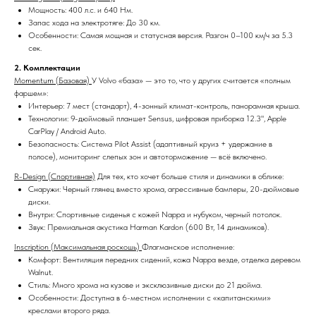
Мощность: 400 л.с. и 640 Нм.
Запас хода на электротяге: До 30 км.
Особенности: Самая мощная и статусная версия. Разгон 0–100 км/ч за 5.3
сек.
2. Комплектации
Momentum (Базовая)
У Volvo «база» — это то, что у других считается «полным
фаршем»:
Интерьер: 7 мест (стандарт), 4-зонный климат-контроль, панорамная крыша.
Технологии: 9-дюймовый планшет Sensus, цифровая приборка 12.3", Apple
CarPlay / Android Auto.
Безопасность: Система Pilot Assist (адаптивный круиз + удержание в
полосе), мониторинг слепых зон и автоторможение — всё включено.
R-Design (Спортивная)
Для тех, кто хочет больше стиля и динамики в облике:
Снаружи: Черный глянец вместо хрома, агрессивные бамперы, 20-дюймовые
диски.
Внутри: Спортивные сиденья с кожей Nappa и нубуком, черный потолок.
Звук: Премиальная акустика Harman Kardon (600 Вт, 14 динамиков).
Inscription (Максимальная роскошь)
Флагманское исполнение:
Комфорт: Вентиляция передних сидений, кожа Nappa везде, отделка деревом
Walnut.
Стиль: Много хрома на кузове и эксклюзивные диски до 21 дюйма.
Особенности: Доступна в 6-местном исполнении с «капитанскими»
креслами второго ряда.