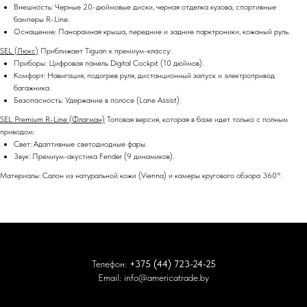
Внешность: Черные 20-дюймовые диски, черная отделка кузова, спортивные
бамперы R-Line.
Оснащение: Панорамная крыша, передние и задние парктроники, кожаный руль.
SEL (Люкс)
Приближает Tiguan к премиум-классу:
Приборы: Цифровая панель Digital Cockpit (10 дюймов).
Комфорт: Навигация, подогрев руля, дистанционный запуск и электропривод
багажника.
Безопасность: Удержание в полосе (Lane Assist).
SEL Premium R-Line (Флагман)
Топовая версия, которая в базе идет только с полным
приводом:
Свет: Адаптивные светодиодные фары.
Звук: Премиум-акустика Fender (9 динамиков).
Материалы: Салон из натуральной кожи (Vienna) и камеры кругового обзора 360°.
Телефон:
+375 (44) 723-24-25
Email:
info@americatrade.by