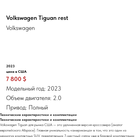
Volkswagen Tiguan rest
Volkswagen
Получить бесплатный расчет стоимости под ключ
2023
цена в США
7 800 $
Модельный год: 2023
Объем двигателя: 2.0
Привод: Полный
Технические характеристики и комплектации
Технические характеристики и комплектации
Volkswagen Tiguan для рынка США — это удлиненная версия кроссовера (аналог
европейского Allspace). Главная уникальность «американца» в том, что это один из
немногих компактных SUV, предлагающих 7-местный салон уже в базовой комплектации