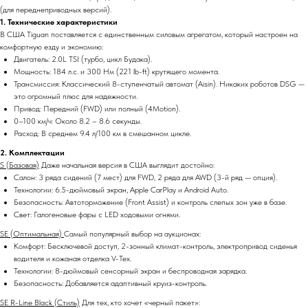
(для переднеприводных версий).
1. Технические характеристики
В США Tiguan поставляется с единственным силовым агрегатом, который настроен на
комфортную езду и экономию:
Двигатель: 2.0L TSI (турбо, цикл Будака).
Мощность: 184 л.с. и 300 Нм (221 lb-ft) крутящего момента.
Трансмиссия: Классический 8-ступенчатый автомат (Aisin). Никаких роботов DSG —
это огромный плюс для надежности.
Привод: Передний (FWD) или полный (4Motion).
0–100 км/ч: Около 8.2 – 8.6 секунды.
Расход: В среднем 9.4 л/100 км в смешанном цикле.
2. Комплектации
S (Базовая)
Даже начальная версия в США выглядит достойно:
Салон: 3 ряда сидений (7 мест) для FWD, 2 ряда для AWD (3-й ряд — опция).
Технологии: 6.5-дюймовый экран, Apple CarPlay и Android Auto.
Безопасность: Автоторможение (Front Assist) и контроль слепых зон уже в базе.
Свет: Галогеновые фары с LED ходовыми огнями.
SE (Оптимальная)
Самый популярный выбор на аукционах:
Комфорт: Бесключевой доступ, 2-зонный климат-контроль, электропривод сиденья
водителя и кожаная отделка V-Tex.
Технологии: 8-дюймовый сенсорный экран и беспроводная зарядка.
Безопасность: Добавляется адаптивный круиз-контроль.
SE R-Line Black (Стиль)
Для тех, кто хочет «черный пакет»: