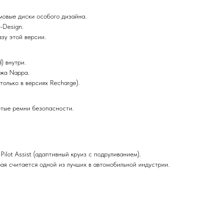
ймовые диски особого дизайна.
-Design.
зу этой версии.
) внутри.
ожа Nappa.
олько в версиях Recharge).
отые ремни безопасности.
lot Assist (адаптивный круиз с подруливанием).
рая считается одной из лучших в автомобильной индустрии.