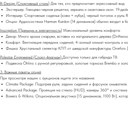
R-Design (Спортивный стиль)
Для тех, кто предпочитает агрессивный вид:
Экстерьер: Глянцево-черная решетка, зеркала и окантовка окон. 19-дю
Интерьер: Спортивные сиденья (кожа + нубук), черный потолок и руль R
Опции: Аудиосистема Harman Kardon (14 динамиков) обычно входит в ба
Inscription (Премиум и элегантность)
Максимальный уровень комфорта:
Декор: Много хрома снаружи, вставки из натурального дерева (Driftwood
Комфорт: Вентиляция передних сидений, 4-зонный климат-контроль и к
Фишка: Хрустальный селектор КПП от шведской мануфактуры Orrefors (т
Polestar Engineered (Спорт-флагман)
Доступна только для гибрида T8:
Подвеска Öhlins с ручной регулировкой, золотые тормоза Brembo и зол
3. Важные пакеты опций
При просмотре машин с аукционов ищите эти названия:
Climate Package: Подогрев руля, задних сидений и форсунок омывателя.
Advanced Package: Проекция на стекло (HUD), камеры 360° и система Pi
Bowers & Wilkins: Опциональная акустика (15 динамиков, 1100 Вт), кото