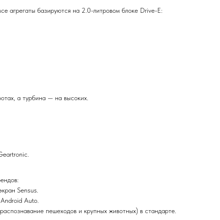
се агрегаты базируются на 2.0-литровом блоке Drive-E:
отах, а турбина — на высоких.
eartronic.
рендов:
экран Sensus.
Android Auto.
, распознавание пешеходов и крупных животных) в стандарте.