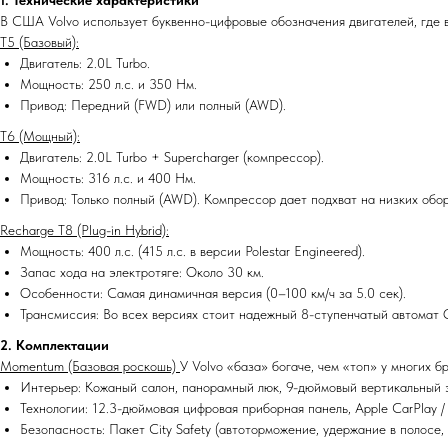
1. Технические характеристики
В США Volvo использует буквенно-цифровые обозначения двигателей, где в
T5 (Базовый):
Двигатель: 2.0L Turbo.
Мощность: 250 л.с. и 350 Нм.
Привод: Передний (FWD) или полный (AWD).
T6 (Мощный):
Двигатель: 2.0L Turbo + Supercharger (компрессор).
Мощность: 316 л.с. и 400 Нм.
Привод: Только полный (AWD). Компрессор дает подхват на низких обор
Recharge T8 (Plug-in Hybrid):
Мощность: 400 л.с. (415 л.с. в версии Polestar Engineered).
Запас хода на электротяге: Около 30 км.
Особенности: Самая динамичная версия (0–100 км/ч за 5.0 сек).
Трансмиссия: Во всех версиях стоит надежный 8-ступенчатый автомат G
2. Комплектации
Momentum (Базовая роскошь)
У Volvo «база» богаче, чем «топ» у многих б
Интерьер: Кожаный салон, панорамный люк, 9-дюймовый вертикальный 
Технологии: 12.3-дюймовая цифровая приборная панель, Apple CarPlay / 
Безопасность: Пакет City Safety (автоторможение, удержание в полосе