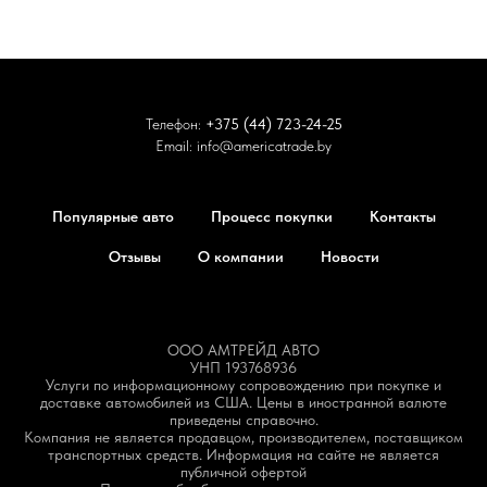
Телефон:
+375 (44) 723-24-25
Email:
info@americatrade.by
Популярные авто
Процесс покупки
Контакты
Отзывы
О компании
Новости
ООО АМТРЕЙД АВТО
УНП 193768936
Услуги по информационному сопровождению при покупке и
доставке автомобилей из США. Цены в иностранной валюте
приведены справочно.
Компания не является продавцом, производителем, поставщиком
транспортных средств. Информация на сайте не является
публичной офертой