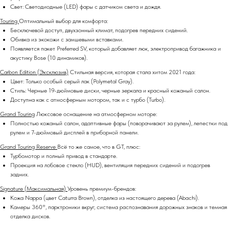
Свет: Светодиодные (LED) фары с датчиком света и дождя.
Touring
Оптимальный выбор для комфорта:
Бесключевой доступ, двухзонный климат, подогрев передних сидений.
Обивка из экокожи с замшевыми вставками.
Появляется пакет Preferred SV, который добавляет люк, электропривод багажника и
акустику Bose (10 динамиков).
Carbon Edition (Эксклюзив)
Стильная версия, которая стала хитом 2021 года:
Цвет: Только особый серый лак (Polymetal Gray).
Стиль: Черные 19-дюймовые диски, черные зеркала и красный кожаный салон.
Доступна как с атмосферным мотором, так и с турбо (Turbo).
Grand Touring
Люксовое оснащение на атмосферном моторе:
Полностью кожаный салон, адаптивные фары (поворачивают за рулем), лепестки под
рулем и 7-дюймовый дисплей в приборной панели.
Grand Touring Reserve
Всё то же самое, что в GT, плюс:
Турбомотор и полный привод в стандарте.
Проекция на лобовое стекло (HUD), вентиляция передних сидений и подогрев
задних.
Signature (Максимальная)
Уровень премиум-брендов:
Кожа Nappa (цвет Caturra Brown), отделка из настоящего дерева (Abachi).
Камеры 360°, парктроники вкруг, система распознавания дорожных знаков и темная
отделка дисков.