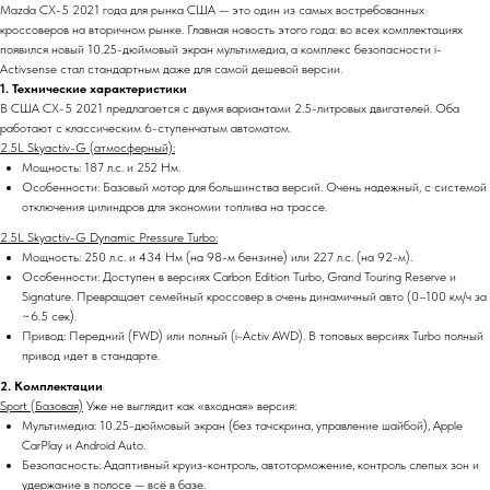
Mazda CX-5 2021 года для рынка США — это один из самых востребованных
кроссоверов на вторичном рынке. Главная новость этого года: во всех комплектациях
появился новый 10.25-дюймовый экран мультимедиа, а комплекс безопасности i-
Activsense стал стандартным даже для самой дешевой версии.
1. Технические характеристики
В США CX-5 2021 предлагается с двумя вариантами 2.5-литровых двигателей. Оба
работают с классическим 6-ступенчатым автоматом.
2.5L Skyactiv-G (атмосферный):
Мощность: 187 л.с. и 252 Нм.
Особенности: Базовый мотор для большинства версий. Очень надежный, с системой
отключения цилиндров для экономии топлива на трассе.
2.5L Skyactiv-G Dynamic Pressure Turbo:
Мощность: 250 л.с. и 434 Нм (на 98-м бензине) или 227 л.с. (на 92-м).
Особенности: Доступен в версиях Carbon Edition Turbo, Grand Touring Reserve и
Signature. Превращает семейный кроссовер в очень динамичный авто (0–100 км/ч за
~6.5 сек).
Привод: Передний (FWD) или полный (i-Activ AWD). В топовых версиях Turbo полный
привод идет в стандарте.
2. Комплектации
Sport (Базовая)
Уже не выглядит как «входная» версия:
Мультимедиа: 10.25-дюймовый экран (без тачскрина, управление шайбой), Apple
CarPlay и Android Auto.
Безопасность: Адаптивный круиз-контроль, автоторможение, контроль слепых зон и
удержание в полосе — всё в базе.