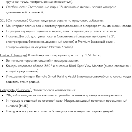
круиз-контроль, контроль внимания водителя).
Особенности: Светодиодные фары, 18-дюймовые диски и задняя камера с
динамической разметкой.
SEL (Оптимальная)
Самая популярная версия на аукционах, добавляет:
Мониторинг слепых зон и систему предупреждения о перекрестном движении сзади.
Подогрев передних сидений и зеркал, электропривод водительского кресла.
Пакеты: Для SEL доступны пакеты Convenience (цифровая приборка 12.3",
электропривод багажника, двухзонный климат) и Premium (кожаный салон,
панорамная крыша, акустика Harman Kardon).
Limited (Премиум)
В этой версии стандартно идет мотор 2.5L Turbo:
Вентиляция передних сидений и подогрев задних.
Камеры кругового обзора 360° и система Blind-Spot View Monitor (вывод слепых зон
на приборную панель).
Уникальная функция Remote Smart Parking Assist (парковка автомобиля с ключа, когда
водитель стоит рядом).
Calligraphy (Флагман)
Новая топовая комплектация:
20-дюймовые диски эксклюзивного дизайна и темная хромированная решетка.
Интерьер с отделкой из стеганой кожи Nappa, замшевый потолок и проекционный
дисплей (HUD).
Контурная подсветка салона и более дорогие материалы отделки дверей.