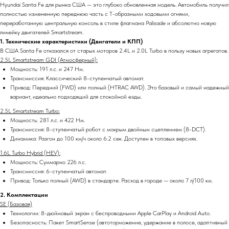
Hyundai Santa Fe для рынка США — это глубоко обновленная модель. Автомобиль получил
полностью измененную переднюю часть с T-образными ходовыми огнями,
переработанную центральную консоль в стиле флагмана Palisade и абсолютно новую
линейку двигателей Smartstream.
1. Технические характеристики (Двигатели и КПП)
В США Santa Fe отказался от старых моторов 2.4L и 2.0L Turbo в пользу новых агрегатов.
2.5L Smartstream GDI (Атмосферный):
Мощность: 191 л.с. и 247 Нм.
Трансмиссия: Классический 8-ступенчатый автомат.
Привод: Передний (FWD) или полный (HTRAC AWD). Это базовый и самый надежный
вариант, идеально подходящий для спокойной езды.
2.5L Smartstream Turbo:
Мощность: 281 л.с. и 422 Нм.
Трансмиссия: 8-ступенчатый робот с мокрым двойным сцеплением (8-DCT).
Динамика: Разгон до 100 км/ч около 6.2 сек. Доступен в топовых версиях.
1.6L Turbo Hybrid (HEV):
Мощность: Суммарно 226 л.с.
Трансмиссия: 6-ступенчатый автомат.
Привод: Только полный (AWD) в стандарте. Расход в городе — около 7 л/100 км.
2. Комплектации
SE (Базовая)
Технологии: 8-дюймовый экран с беспроводными Apple CarPlay и Android Auto.
Безопасность: Пакет SmartSense (автоторможение, удержание в полосе, адаптивный