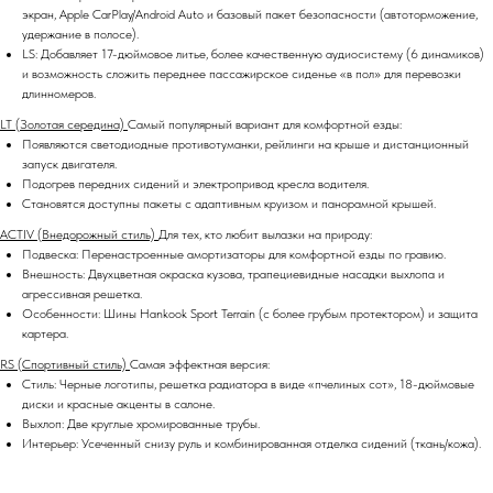
экран, Apple CarPlay/Android Auto и базовый пакет безопасности (автоторможение,
удержание в полосе).
LS: Добавляет 17-дюймовое литье, более качественную аудиосистему (6 динамиков)
и возможность сложить переднее пассажирское сиденье «в пол» для перевозки
длинномеров.
LT (Золотая середина)
Самый популярный вариант для комфортной езды:
Появляются светодиодные противотуманки, рейлинги на крыше и дистанционный
запуск двигателя.
Подогрев передних сидений и электропривод кресла водителя.
Становятся доступны пакеты с адаптивным круизом и панорамной крышей.
ACTIV (Внедорожный стиль)
Для тех, кто любит вылазки на природу:
Подвеска: Перенастроенные амортизаторы для комфортной езды по гравию.
Внешность: Двухцветная окраска кузова, трапециевидные насадки выхлопа и
агрессивная решетка.
Особенности: Шины Hankook Sport Terrain (с более грубым протектором) и защита
картера.
RS (Спортивный стиль)
Самая эффектная версия:
Стиль: Черные логотипы, решетка радиатора в виде «пчелиных сот», 18-дюймовые
диски и красные акценты в салоне.
Выхлоп: Две круглые хромированные трубы.
Интерьер: Усеченный снизу руль и комбинированная отделка сидений (ткань/кожа).