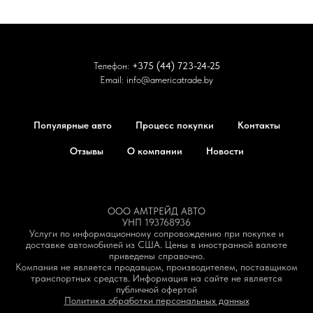
Телефон:
+375 (44) 723-24-25
Email:
info@americatrade.by
Популярные авто
Процесс покупки
Контакты
Отзывы
О компании
Новости
ООО АМТРЕЙД АВТО
УНП 193768936
Услуги по информационному сопровождению при покупке и
доставке автомобилей из США. Цены в иностранной валюте
приведены справочно.
Компания не является продавцом, производителем, поставщиком
транспортных средств. Информация на сайте не является
публичной офертой
Политика обработки персональных данных