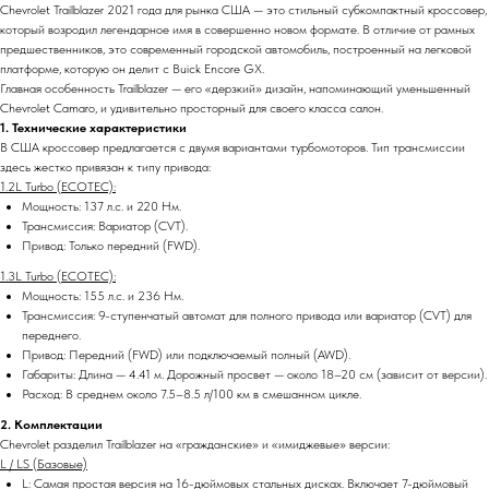
Chevrolet Trailblazer 2021 года для рынка США — это стильный субкомпактный кроссовер,
который возродил легендарное имя в совершенно новом формате. В отличие от рамных
предшественников, это современный городской автомобиль, построенный на легковой
платформе, которую он делит с Buick Encore GX.
Главная особенность Trailblazer — его «дерзкий» дизайн, напоминающий уменьшенный
Chevrolet Camaro, и удивительно просторный для своего класса салон.
1. Технические характеристики
В США кроссовер предлагается с двумя вариантами турбомоторов. Тип трансмиссии
здесь жестко привязан к типу привода:
1.2L Turbo (ECOTEC):
Мощность: 137 л.с. и 220 Нм.
Трансмиссия: Вариатор (CVT).
Привод: Только передний (FWD).
1.3L Turbo (ECOTEC):
Мощность: 155 л.с. и 236 Нм.
Трансмиссия: 9-ступенчатый автомат для полного привода или вариатор (CVT) для
переднего.
Привод: Передний (FWD) или подключаемый полный (AWD).
Габариты: Длина — 4.41 м. Дорожный просвет — около 18–20 см (зависит от версии).
Расход: В среднем около 7.5–8.5 л/100 км в смешанном цикле.
2. Комплектации
Chevrolet разделил Trailblazer на «гражданские» и «имиджевые» версии:
L / LS (Базовые)
L: Самая простая версия на 16-дюймовых стальных дисках. Включает 7-дюймовый