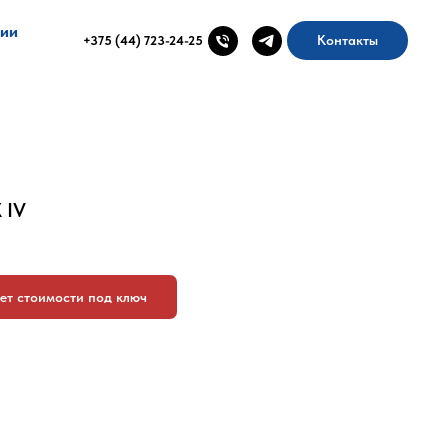
ии
Контакты
+375 (44) 723-24-25
 IV
ет стоимости под ключ