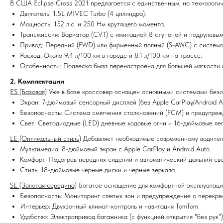
В США Eclipse Cross 2021 предлагается с единственным, но технологи
Двигатель: 1.5L MIVEC Turbo (4 цилиндра).
Мощность: 152 л.с. и 250 Нм крутящего момента.
Трансмиссия: Вариатор (CVT) с имитацией 8 ступеней и подрулевым
Привод: Передний (FWD) или фирменный полный (S-AWC) с системой
Расход: Около 9.4 л/100 км в городе и 8.1 л/100 км на трассе.
Особенности: Подвеска была перенастроена для большей мягкости 
2. Комплектации
ES (Базовая)
Уже в базе кроссовер оснащен основными системами безо
Экран: 7-дюймовый сенсорный дисплей (без Apple CarPlay/Android Au
Безопасность: Система смягчения столкновений (FCM) и предупреж
Свет: Светодиодные (LED) дневные ходовые огни и 16-дюймовые лег
LE (Оптимальный стиль)
Добавляет необходимые современному водител
Мультимедиа: 8-дюймовый экран с Apple CarPlay и Android Auto.
Комфорт: Подогрев передних сидений и автоматический дальний све
Стиль: 18-дюймовые черные диски и черные зеркала.
SE (Золотая середина)
Богатое оснащение для комфортной эксплуатаци
Безопасность: Мониторинг слепых зон и предупреждение о перекре
Интерьер: Двухзонный климат-контроль и навигация TomTom.
Удобство: Электропривод багажника (с функцией открытия "без рук"