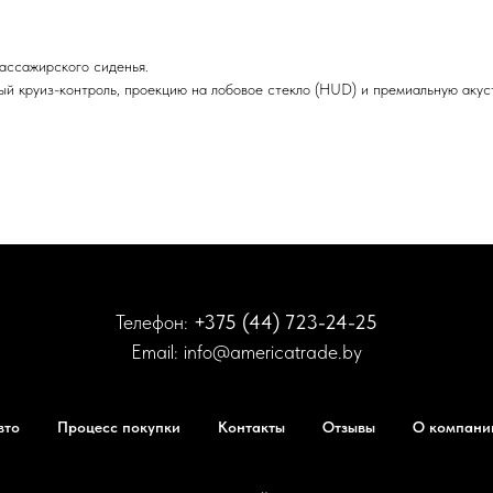
пассажирского сиденья.
й круиз-контроль, проекцию на лобовое стекло (HUD) и премиальную акусти
Телефон:
+375 (44) 723-24-25
Email:
info@americatrade.by
вто
Процесс покупки
Контакты
Отзывы
О компани