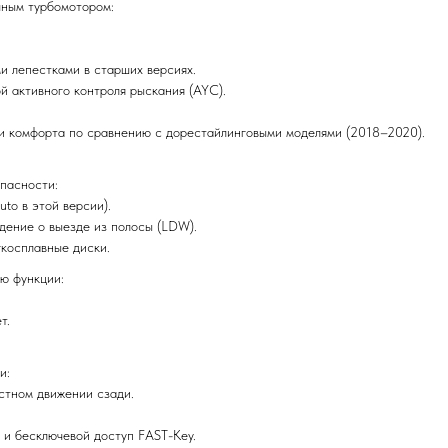
чным турбомотором:
и лепестками в старших версиях.
 активного контроля рыскания (AYC).
и комфорта по сравнению с дорестайлинговыми моделями (2018–2020).
пасности:
to в этой версии).
дение о выезде из полосы (LDW).
косплавные диски.
ю функции:
т.
и:
стном движении сзади.
) и бесключевой доступ FAST-Key.