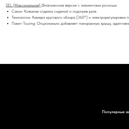
SEL (Максимальная)
Флагманская версия с элементами роскоши:
Салон: Кожаная отделка сидений и подогрев руля.
Технологии: Камера кругового обзора (360°) и электрорегулировка 
Пакет Touring: Опционально добавляет панорамную крышу, адаптивны
Популярные а