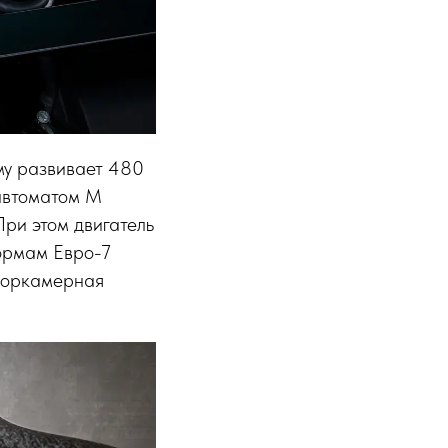
му развивает 480
 автоматом M
При этом двигатель
ормам Евро-7
 форкамерная