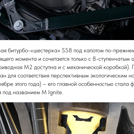
вая битурбо-«шестерка» S58 под капотом по-прежне
тящего момента и сочетается только с 8-ступенчатым
приводная M2 доступна и с механической коробкой). 
ан для соответствия перспективным экологическим н
 ноябре этого года) – его главной особенностью стала
 под названием M Ignite.