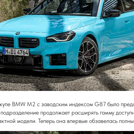
 купе BMW M2 с заводским индексом G87 было пред
 M-подразделение продолжает расширять гамму досту
ктной модели. Теперь она впервые обзавелась полн