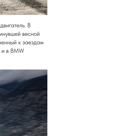
двигатель. В
инувшей весной
ченный к заездам
, и в BMW