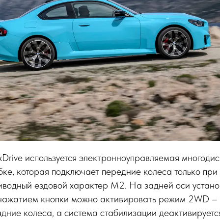
Drive используется электронноуправляемая многодис
ке, которая подключает передние колеса только при
иводный ездовой характер M2. На задней оси устан
нажатием кнопки можно активировать режим 2WD – в
адние колеса, а система стабилизации деактивируетс