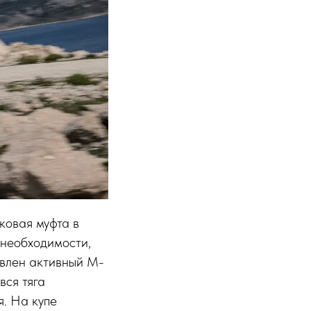
ковая муфта в
 необходимости,
овлен активный M-
ся тяга
я. На купе