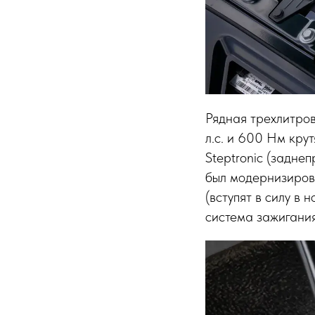
Рядная трехлитро
л.с. и 600 Нм кру
Steptronic (задне
был модернизиров
(вступят в силу в
система зажигания