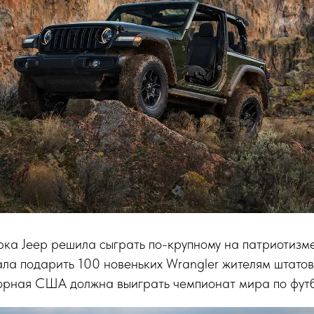
ка Jeep решила сыграть по-крупному на патриотизме
а подарить 100 новеньких Wrangler жителям штатов,
борная США должна выиграть чемпионат мира по футб